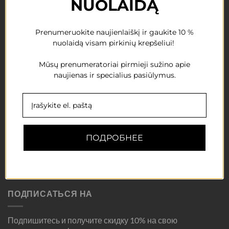
NUOLAIDĄ
Свидетельство о занятии индивидуальной
деятельностью Нет.
1077718
Prenumeruokite naujienlaiškį ir gaukite 10 %
nuolaidą visam pirkinių krepšeliui!
info@msakademija.com
867205534
Mūsų prenumeratoriai pirmieji sužino apie
naujienas ir specialius pasiūlymus.
ПОЛОЖЕНИЯ
Доставка товаров
ПОДРОБНЕЕ
Политика возврата
Политика конфиденциальности
ПОДПИСАТЬСЯ НА
Подпишитесь и получите скидку 10% на свою