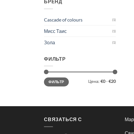
БРЕНД
Cascade of colours
(1)
Мисс Таис
(1)
Зола
(1)
ФИЛЬТР
Цена:
€0
-
€20
ФИЛЬТР
СВЯЗАТЬСЯ С
Мар
Сви