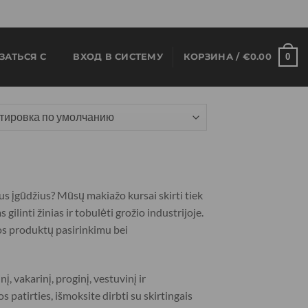
0
ЗАТЬСЯ С
ВХОД В СИСТЕМУ
КОРЗИНА /
€
0.00
mus įgūdžius? Mūsų makiažo kursai skirti tiek
ilinti žinias ir tobulėti grožio industrijoje.
os produktų pasirinkimu bei
 vakarinį, proginį, vestuvinį ir
 patirties, išmoksite dirbti su skirtingais