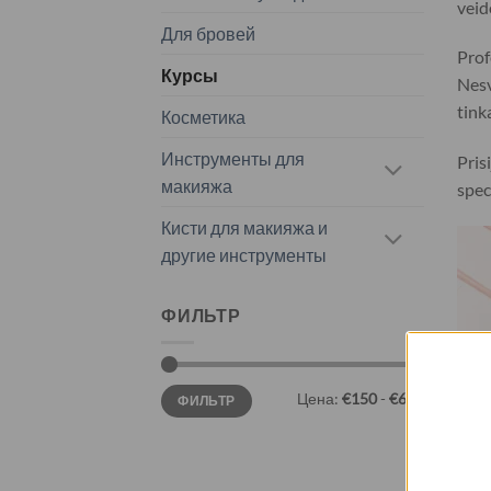
veid
Для бровей
Prof
Курсы
Nesv
tink
Косметика
Инструменты для
Pris
макияжа
spec
Кисти для макияжа и
другие инструменты
ФИЛЬТР
G
Цена:
€150
-
€600
ФИЛЬТР
Prenu