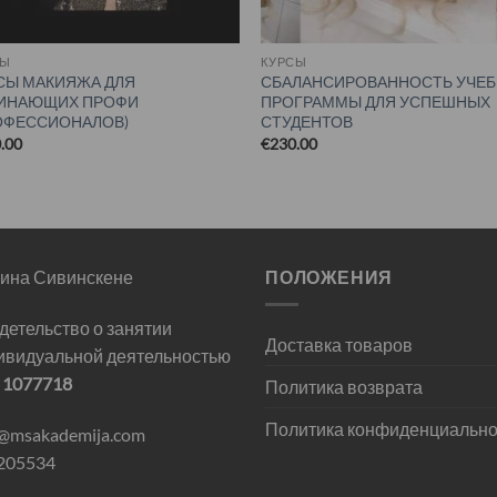
СЫ
КУРСЫ
СЫ МАКИЯЖА ДЛЯ
СБАЛАНСИРОВАННОСТЬ УЧЕ
ИНАЮЩИХ ПРОФИ
ПРОГРАММЫ ДЛЯ УСПЕШНЫХ
ОФЕССИОНАЛОВ)
СТУДЕНТОВ
.00
€
230.00
ина Сивинскене
ПОЛОЖЕНИЯ
детельство о занятии
Доставка товаров
ивидуальной деятельностью
.
1077718
Политика возврата
Политика конфиденциально
o@msakademija.com
205534