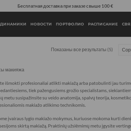
Бесплатная доставка при заказе свыше 100 €
ДИНАМИКИ
НОВОСТИ
ПОРТФОЛИО
РАСПИСАНИЕ
СВЯ
Показаны все результаты (5)
сы макияжа
te išmokti profesionaliai atlikti makiažą arba patobulinti jau turi
edantiesiems, tiek pažengusiems grožio specialistams, siekiantiems g
ų metu susipažinsite su veido anatomija, spalvų teorija, kosmetik
esionaliomis makiažo atlikimo technikomis.
ome įvairaus lygio makiažo mokymus, kuriuose mokoma kurti dieninį,
sesijoms skirtą makiažą. Praktinių užsiėmimų metu įgysite vertingos