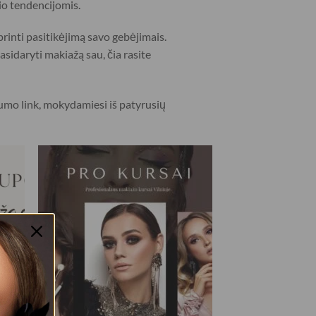
io tendencijomis.
printi pasitikėjimą savo gebėjimais.
pasidaryti makiažą sau, čia rasite
lumo link, mokydamiesi iš patyrusių