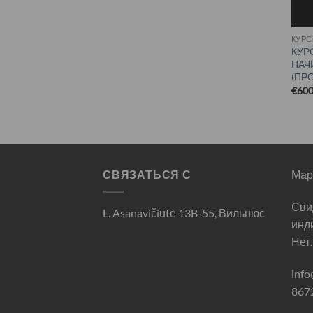
КУР
КУР
НАЧ
(ПР
€
600
СВЯЗАТЬСЯ С
Мар
Сви
L. Asanavičiūtė 13B-55, Вильнюс
инд
Нет
inf
867