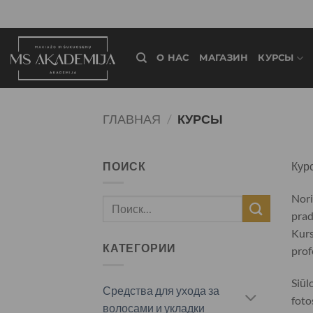
О НАС
МАГАЗИН
КУРСЫ
ГЛАВНАЯ
/
КУРСЫ
ПОИСК
Кур
Nori
prad
Kurs
КАТЕГОРИИ
prof
Siūl
Средства для ухода за
foto
волосами и укладки