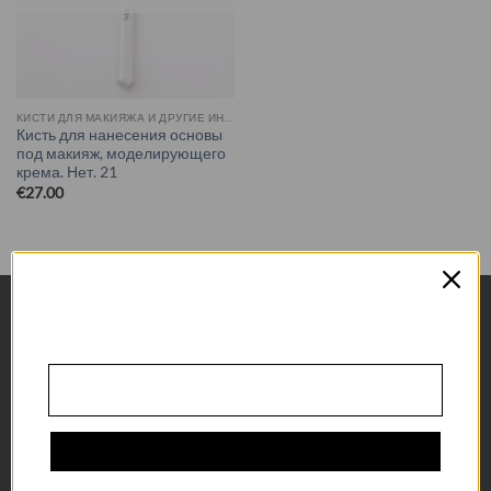
КИСТИ ДЛЯ МАКИЯЖА И ДРУГИЕ ИНСТРУМЕНТЫ
Кисть для нанесения основы
под макияж, моделирующего
крема. Нет. 21
€
27.00
GAUKITE 10 %
NUOLAIDĄ
Prenumeruokite naujienlaiškį ir gaukite 10 %
СВЯЗАТЬСЯ С
nuolaidą visam pirkinių krepšeliui!
Mūsų prenumeratoriai pirmieji sužino apie
L. Asanavičiūtė 13B-55, Вильнюс
naujienas ir specialius pasiūlymus.
Марина Сивинскене