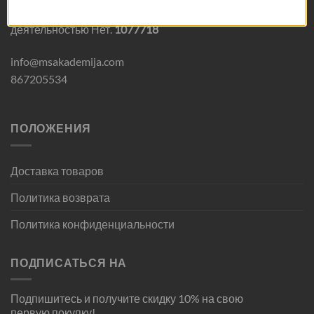
Свидетельство о занятии индивидуальной
деятельностью Нет.
1077718
ПОДРОБНЕЕ
info@msakademija.com
867205534
ПОЛОЖЕНИЯ
Доставка товаров
Политика возврата
Политика конфиденциальности
ПОДПИСАТЬСЯ НА
Подпишитесь и получите скидку 10% на свою
первую покупку!