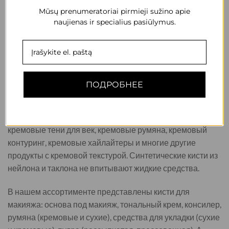
сухие румяна, сухие моделирующие средства и т.д.
Mūsų prenumeratoriai pirmieji sužino apie
Кисти из натурального волоса пористые, и их нельзя
naujienas ir specialius pasiūlymus.
использовать с кремообразными продуктами. Это
связано с тем, что они будут впитывать продукт в себя и
тем самым быстрее повреждаться.
Щетки из синтетических волос
подходит для
ПОДРОБНЕЕ
использования только с кремовыми продуктами -
жидкими, влажными средствами для макияжа. К ним
относятся тональные средства, консилеры, помады,
кремовые тени для век, кремовые румяна, кремовый
контуринг, кремовые хайлайтеры и многие другие
продукты с кремовой текстурой. Синтетические кисти из
нейлона и таклона не впитывают жидкие средства.
В нашем ассортименте представлены кисти для
макияжа: основа под макияж, тональный крем, консилер,
румяна (кремовые и сухие), средства для укладки (сухие