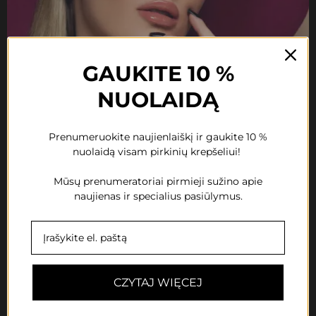
GAUKITE 10 %
NUOLAIDĄ
Prenumeruokite naujienlaiškį ir gaukite 10 %
nuolaidą visam pirkinių krepšeliui!
Mūsų prenumeratoriai pirmieji sužino apie
KURSY
naujienas ir specialius pasiūlymus.
Kursy indywidualne
CZYTAJ WIĘCEJ