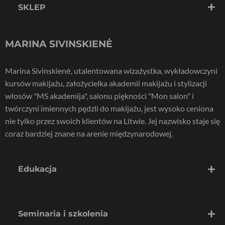
SKLEP
M
A
R
I
N
A
S
I
V
I
N
S
K
I
E
N
Ė
Marina Sivinskienė, utalentowana wizażystka, wykładowczyni
kursów makijażu, założycielka akademii makijażu i stylizacji
włosów "MS akademija", salonu piękności "Mon salon" i
twórczyni imiennych pędzli do makijażu, jest wysoko ceniona
nie tylko przez swoich klientów na Litwie. Jej nazwisko staje się
coraz bardziej znane na arenie międzynarodowej.
Edukacja
Seminaria i szkolenia