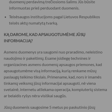
duomenų perdavimą trečiosioms šalims Jūs būsite
informuotas prieš perduodant duomenis.
Teisėsaugos institucijoms pagal Lietuvos Respublikos
teisės aktų numatytą tvarką.
KĄ DAROME, KAD APSAUGOTUMĖME JŪSŲ
INFORMACIJĄ?
Asmens duomenys yra saugomi nuo praradimo, neleistino
naudojimo ir pakeitimų. Esame įsidiegę technines ir
organizacines asmens duomenų apsaugos priemones, kad
apsaugotumėme visą informaciją, kurią renkame mūsų
paslaugų teikimo tikslais. Primename, kad, nors ir imamės
tinkamų veiksmų jūsų informacijai apsaugoti, nė viena
svetainė, internetu atliekama operacija, kompiuterių sistema
ar belaidis ryšys nėra visiškai saugūs.
Jūsų duomenis saugosime 5 metus po paskutinio jūsų