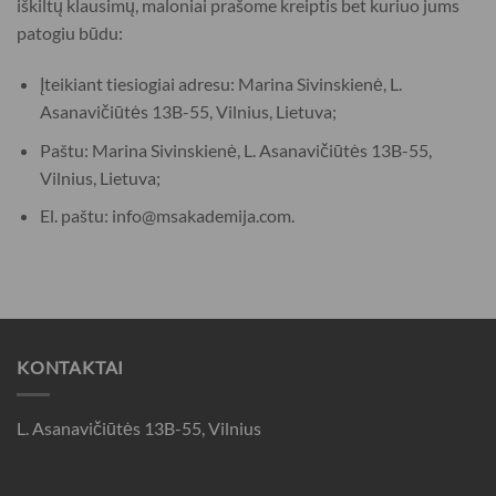
iškiltų klausimų, maloniai prašome kreiptis bet kuriuo jums
patogiu būdu:
Įteikiant tiesiogiai adresu: Marina Sivinskienė, L.
Asanavičiūtės 13B-55, Vilnius, Lietuva;
Paštu: Marina Sivinskienė, L. Asanavičiūtės 13B-55,
Vilnius, Lietuva;
El. paštu: info@msakademija.com.
KONTAKTAI
L. Asanavičiūtės 13B-55, Vilnius