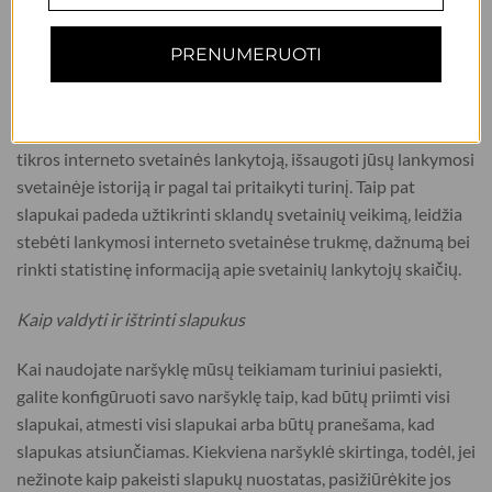
būtent jūsų poreikiams. Tam reikalingi slapukai (angl.
cookies). Tai nedideli informacijos elementai, kurie
PRENUMERUOTI
automatiškai sukuriami naršant svetainėje ir yra išsaugomi
jūsų kompiuteryje arba kitame galiniame įrenginyje. Jie
padeda Duomenų valdytojui atpažinti jus kaip ankstesnį tam
tikros interneto svetainės lankytoją, išsaugoti jūsų lankymosi
svetainėje istoriją ir pagal tai pritaikyti turinį. Taip pat
slapukai padeda užtikrinti sklandų svetainių veikimą, leidžia
stebėti lankymosi interneto svetainėse trukmę, dažnumą bei
rinkti statistinę informaciją apie svetainių lankytojų skaičių.
Kaip valdyti ir ištrinti slapukus
Kai naudojate naršyklę mūsų teikiamam turiniui pasiekti,
galite konfigūruoti savo naršyklę taip, kad būtų priimti visi
slapukai, atmesti visi slapukai arba būtų pranešama, kad
slapukas atsiunčiamas. Kiekviena naršyklė skirtinga, todėl, jei
nežinote kaip pakeisti slapukų nuostatas, pasižiūrėkite jos