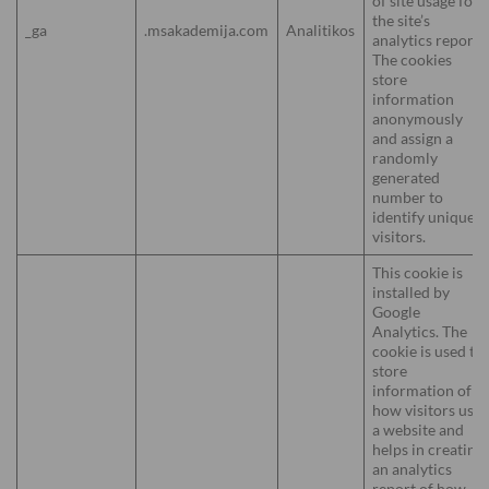
of site usage for
the site’s
_ga
.msakademija.com
Analitikos
analytics report.
The cookies
store
information
anonymously
and assign a
randomly
generated
number to
identify unique
visitors.
This cookie is
installed by
Google
Analytics. The
cookie is used to
store
information of
how visitors use
a website and
helps in creating
an analytics
report of how