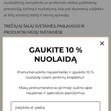
nusikaltimų, tarnybinės ar profesinės etikos pažeidimų
prevenciją, tyrimą ir nustatymą, taip pat duomenų subjekto
ar kitų asmenų teisių ir laisvių apsaugą.
TREČIŲJŲ ŠALIŲ SVETAINĖS, PASLAUGOS IR
PRODUKTAI MŪSŲ SVETAINĖSE
Duomenų valdytojo interneto svetainėje gali būti trečiųjų
GAUKITE 10 %
šalių reklaminių skydelių, nuorodų į jų svetaines ir paslaugas,
kurių Duomenų valdytojas nekontroliuoja. Duomenų
NUOLAIDĄ
valdytojas neatsako už informacijos, kurią surinko trečiosios
šalys, saugą ir privatumą. Turite perskaityti privatumo
Prenumeruokite naujienlaiškį ir gaukite 10 %
nuostatas, taikomas trečiųjų šalių svetainėms ir paslaugoms,
nuolaidą visam pirkinių krepšeliui!
kuriomis naudojatės.
Mūsų prenumeratoriai pirmieji sužino apie
SLAPUKAI
naujienas ir specialius pasiūlymus.
Jums besilankant Duomenų valdytojo interneto svetainėje,
norime pateikti tokį turinį ir funkcijas, kurios būtų pritaikytos