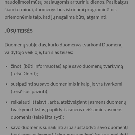
naudojimosi mūsų paslaugomis ar turiniu dienos. Pasibaigus
šiam terminui, duomenys bus ištrinami programinėmis
priemonėmis taip, kad jų negalima būtų atgaminti.
JŪSŲ TEISĖS
Duomenų subjektas, kurio duomenys tvarkomi Duomenų
valdytojo veikloje, turi šias teises:
žinoti (būti informuotas) apie savo duomenų tvarkymą
(teisė žinoti);
susipažinti su savo duomenimis ir kaip jie yra tvarkomi
(teisė susipažinti);
reikalauti ištaisyti, arba, atsižvelgiant į asmens duomenų
tvarkymo tikslus, papildyti asmens neišsamius asmens
duomenis (teisė ištaisyti);
savo duomenis sunaikinti arba sustabdyti savo duomenų
tvarkymo veiksmus (išskyrus saugojimą) (teisė sunaikinti