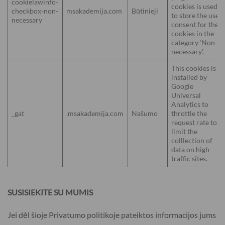
cookielawinfo-
cookies is used
checkbox-non-
msakademija.com
Būtinieji
to store the user
necessary
consent for the
cookies in the
category ‘Non-
necessary’.
This cookies is
installed by
Google
Universal
Analytics to
_gat
.msakademija.com
Našumo
throttle the
request rate to
limit the
colllection of
data on high
traffic sites.
SUSISIEKITE SU MUMIS
Jei dėl šioje Privatumo politikoje pateiktos informacijos jums