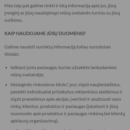
Mes taip pat galime rinkti ir kitą informaciją apie jus, jūsų
įrenginį ar jūsų naudojimąsi mūsų svetainės turiniu su jūsų
sutikimu.
KAIP NAUDOJAME JŪSŲ DUOMENIS?
Galime naudoti surinktą informaciją toliau nurodytais
tikslais:
teikiant jums paslaugas, kurias užsakėte lankydamiesi
mūsų svetainėje;
tiesioginės rinkodaros tikslu*, pvz. siųsti naujienlaiškius,
pateikti individualiai pritaikytus reklaminius skelbimus ir
siųsti pranešimus apie akcijas, įvertinti ir analizuoti savo
rinką, klientus, produktus ir paslaugas (įskaitant ir jūsų
nuomonės apie produktus ir paslaugas rinkimą bei klientų
apklausų organizavimą);