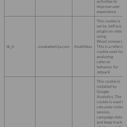
activities to
improve user
experience
This cookie is
set by JetPack
plugin on sites
using
WooCommerce.
tk_lr
.msakademija.com
Analitikos
This is a referral
cookie used for
analyzing
referrer
behavior for
Jetpack
This cookie is
installed by
Google
Analytics. The
cookie is used to
calculate visitor,
session,
campaign data
and keep track