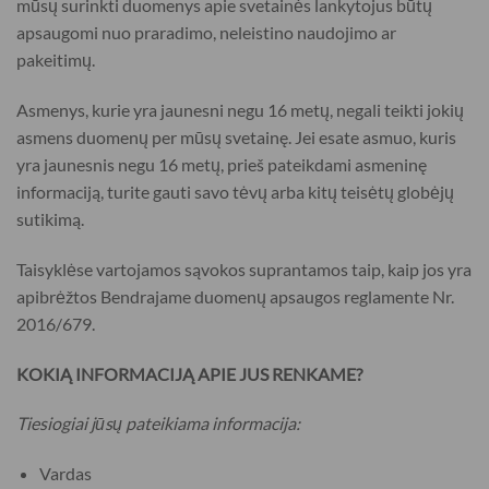
mūsų surinkti duomenys apie svetainės lankytojus būtų
apsaugomi nuo praradimo, neleistino naudojimo ar
pakeitimų.
Asmenys, kurie yra jaunesni negu 16 metų, negali teikti jokių
asmens duomenų per mūsų svetainę. Jei esate asmuo, kuris
yra jaunesnis negu 16 metų, prieš pateikdami asmeninę
informaciją, turite gauti savo tėvų arba kitų teisėtų globėjų
sutikimą.
Taisyklėse vartojamos sąvokos suprantamos taip, kaip jos yra
apibrėžtos Bendrajame duomenų apsaugos reglamente Nr.
2016/679.
KOKIĄ INFORMACIJĄ APIE JUS RENKAME?
Tiesiogiai jūsų pateikiama informacija:
Vardas