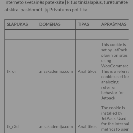
interneto svetainės pateksite į kitus tinklalapius, turėtumėte
atskirai pasidomėti jų Privatumo politika.
SLAPUKAS
DOMENAS
TIPAS
APRAŠYMAS
This cookie is
set by JetPack
plugin on sites
using
WooCommerce.
tk_or
.msakademija.com
Analitikos
This is a referral
cookie used for
analyzing
referrer
behavior for
Jetpack
The cookie is
installed by
JetPack. Used
for the internal
tk_r3d
.msakademija.com
Analitikos
metrics fo user