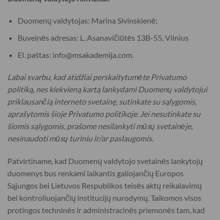
Duomenų valdytojas: Marina Sivinskienė;
Buveinės adresas: L. Asanavičiūtės 13B-55, Vilnius
El. paštas: info@msakademija.com.
Labai svarbu, kad atidžiai perskaitytumėte Privatumo
politiką, nes kiekvieną kartą lankydami Duomenų valdytojui
priklausančią interneto svetainę, sutinkate su sąlygomis,
aprašytomis šioje Privatumo politikoje. Jei nesutinkate su
šiomis sąlygomis, prašome nesilankyti mūsų svetainėje,
nesinaudoti mūsų turiniu ir/ar paslaugomis.
Patvirtiname, kad Duomenų valdytojo svetainės lankytojų
duomenys bus renkami laikantis galiojančių Europos
Sąjungos bei Lietuvos Respublikos teisės aktų reikalavimų
bei kontroliuojančių institucijų nurodymų. Taikomos visos
protingos techninės ir administracinės priemonės tam, kad