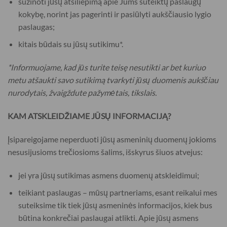
sužinoti jūsų atsiliepimą apie Jums suteiktų paslaugų
kokybę, norint jas pagerinti ir pasiūlyti aukščiausio lygio
paslaugas;
kitais būdais su jūsų sutikimu*.
*Informuojame, kad jūs turite teisę nesutikti ar bet kuriuo
metu atšaukti savo sutikimą tvarkyti jūsų duomenis aukščiau
nurodytais, žvaigždute pažymėtais, tikslais.
KAM ATSKLEIDŽIAME JŪSŲ INFORMACIJĄ?
Įsipareigojame neperduoti jūsų asmeninių duomenų jokioms
nesusijusioms trečiosioms šalims, išskyrus šiuos atvejus:
jei yra jūsų sutikimas asmens duomenų atskleidimui;
teikiant paslaugas – mūsų partneriams, esant reikalui mes
suteiksime tik tiek jūsų asmeninės informacijos, kiek bus
būtina konkrečiai paslaugai atlikti. Apie jūsų asmens