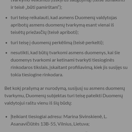
ir teisė „būti pamirštam“);
turi teisę reikalauti, kad asmens Duomenų valdytojas
apribotų asmens duomenų tvarkymą esant vienai iš
teisėtų priežasčių (teisė apriboti);
turi teisę į duomenų perkėlimą (teisė perkelti);
nesutikti, kad būtų tvarkomi asmens duomenys, kai šie
duomenys tvarkomi ar ketinami tvarkyti tiesioginės
rinkodaros tikslais, įskaitant profiliavimą, kiek jis susijęs su
tokia tiesiogine rinkodara.
Bet kokį prašymą ar nurodymą, susijusį su asmens duomenų
tvarkymu, Duomenų subjektas turi teisę pateikti Duomenų
valdytojui raštu vienu iš šių būdų:
Įteikiant tiesiogiai adresu: Marina Sivinskienė, L.
Asanavičiūtės 13B-55, Vilnius, Lietuva;