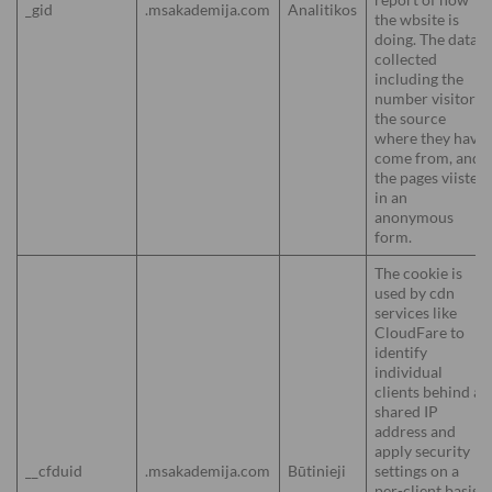
_gid
.msakademija.com
Analitikos
the wbsite is
doing. The data
collected
including the
number visitors,
the source
where they have
come from, and
the pages viisted
in an
anonymous
form.
The cookie is
used by cdn
services like
CloudFare to
identify
individual
clients behind a
shared IP
address and
apply security
__cfduid
.msakademija.com
Būtinieji
settings on a
per-client basis.