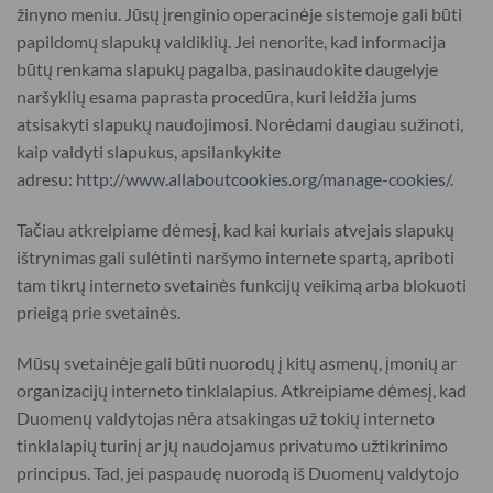
žinyno meniu. Jūsų įrenginio operacinėje sistemoje gali būti
papildomų slapukų valdiklių. Jei nenorite, kad informacija
būtų renkama slapukų pagalba, pasinaudokite daugelyje
naršyklių esama paprasta procedūra, kuri leidžia jums
atsisakyti slapukų naudojimosi. Norėdami daugiau sužinoti,
kaip valdyti slapukus, apsilankykite
adresu:
http://www.allaboutcookies.org/manage-cookies/
.
Tačiau atkreipiame dėmesį, kad kai kuriais atvejais slapukų
ištrynimas gali sulėtinti naršymo internete spartą, apriboti
tam tikrų interneto svetainės funkcijų veikimą arba blokuoti
prieigą prie svetainės.
Mūsų svetainėje gali būti nuorodų į kitų asmenų, įmonių ar
organizacijų interneto tinklalapius. Atkreipiame dėmesį, kad
Duomenų valdytojas nėra atsakingas už tokių interneto
tinklalapių turinį ar jų naudojamus privatumo užtikrinimo
principus. Tad, jei paspaudę nuorodą iš Duomenų valdytojo