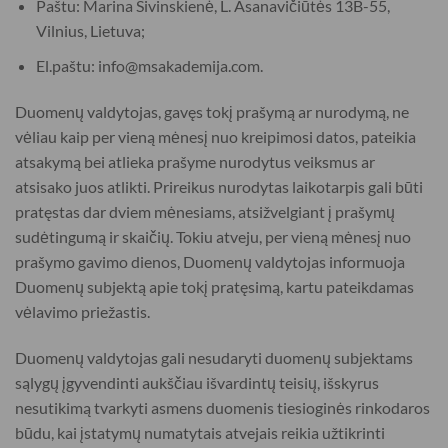
Paštu: Marina Sivinskienė, L. Asanavičiūtės 13B-55,
Vilnius, Lietuva;
El.paštu: info@msakademija.com.
Duomenų valdytojas, gavęs tokį prašymą ar nurodymą, ne
vėliau kaip per vieną mėnesį nuo kreipimosi datos, pateikia
atsakymą bei atlieka prašyme nurodytus veiksmus ar
atsisako juos atlikti. Prireikus nurodytas laikotarpis gali būti
pratęstas dar dviem mėnesiams, atsižvelgiant į prašymų
sudėtingumą ir skaičių. Tokiu atveju, per vieną mėnesį nuo
prašymo gavimo dienos, Duomenų valdytojas informuoja
Duomenų subjektą apie tokį pratęsimą, kartu pateikdamas
vėlavimo priežastis.
Duomenų valdytojas gali nesudaryti duomenų subjektams
sąlygų įgyvendinti aukščiau išvardintų teisių, išskyrus
nesutikimą tvarkyti asmens duomenis tiesioginės rinkodaros
būdu, kai įstatymų numatytais atvejais reikia užtikrinti