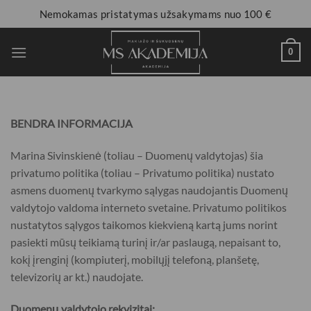
Nemokamas pristatymas užsakymams nuo 100 €
0
BENDRA INFORMACIJA
Marina Sivinskienė (toliau – Duomenų valdytojas) šia
privatumo politika (toliau – Privatumo politika) nustato
asmens duomenų tvarkymo sąlygas naudojantis Duomenų
valdytojo valdoma interneto svetaine. Privatumo politikos
nustatytos sąlygos taikomos kiekvieną kartą jums norint
pasiekti mūsų teikiamą turinį ir/ar paslaugą, nepaisant to,
kokį įrenginį (kompiuterį, mobilųjį telefoną, planšetę,
televizorių ar kt.) naudojate.
Duomenų valdytojo rekvizitai: