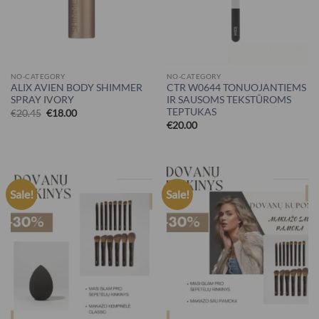
NO-CATEGORY
NO-CATEGORY
ALIX AVIEN BODY SHIMMER
CTR W0644 TONUOJANTIEMS
SPRAY IVORY
IR SAUSOMS TEKSTŪROMS
TEPTUKAS
€
20.45
€
18.00
€
20.00
Sale!
Sale!