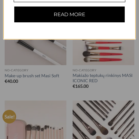
READ MORE
NO-CATEGORY
NO-CATEGORY
Makiažo teptukų rinkinys MASI
Make-up brush set Masi Soft
ICONIC RED
€
40.00
€
165.00
Sale!