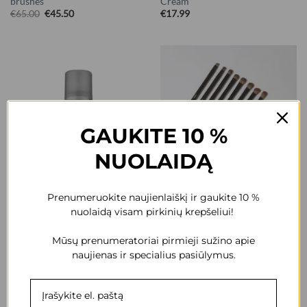
brushes
Cream
€
65.00
€
45.50
€
17.99
GAUKITE 10 %
NUOLAIDĄ
Prenumeruokite naujienlaiškį ir gaukite 10 %
nuolaidą visam pirkinių krepšeliui!
NO-CATEGORY
NO-CATEGORY
Makiažo fiksatorius Make-Up
Make-up brush set Masi Glam
Mūsų prenumeratoriai pirmieji sužino apie
Fixing Spray
pro
naujienas ir specialius pasiūlymus.
€
20.45
€
49.99