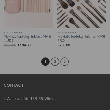
NO-CATEGORY
NO-CATEGORY
Makiažo teptukų rinkinys MASI
Makiažo teptukų rinkinys MASI
NUDE
PRO
€
130.00
€
104.00
€
250.00
1
2
CONTACT
L. Asanavičiūtė 13B-55, Vilnius