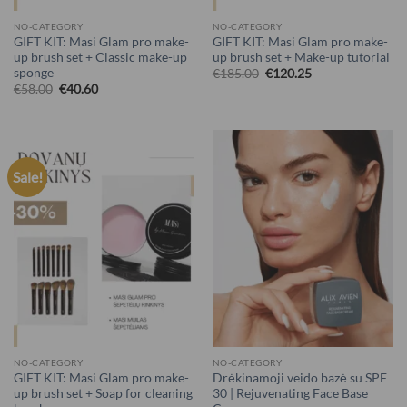
NO-CATEGORY
NO-CATEGORY
GIFT KIT: Masi Glam pro make-
GIFT KIT: Masi Glam pro make-
up brush set + Classic make-up
up brush set + Make-up tutorial
sponge
€
185.00
€
120.25
€
58.00
€
40.60
Sale!
NO-CATEGORY
NO-CATEGORY
GIFT KIT: Masi Glam pro make-
Drėkinamoji veido bazė su SPF
up brush set + Soap for cleaning
30 | Rejuvenating Face Base