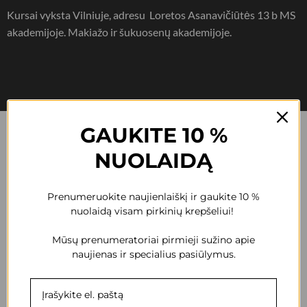
Kursai vyksta Vilniuje, adresu Loretos Asanavičiūtės 13 b MS
akademijoje. Makiažo ir šukuosenų akademijoje.
GAUKITE 10 %
NUOLAIDĄ
Prenumeruokite naujienlaiškį ir gaukite 10 %
nuolaidą visam pirkinių krepšeliui!
Mūsų prenumeratoriai pirmieji sužino apie
naujienas ir specialius pasiūlymus.