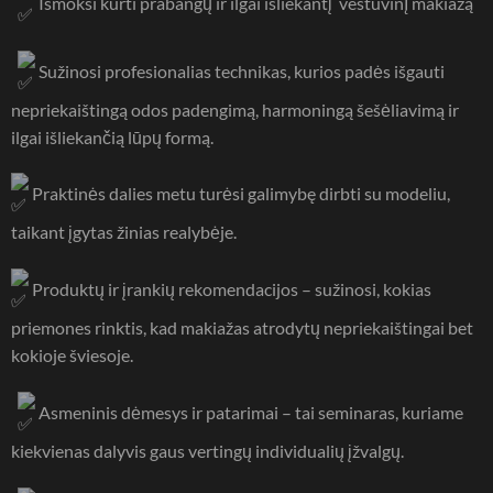
Išmoksi kurti prabangų ir ilgai išliekantį vestuvinĮ makiažą
Sužinosi profesionalias technikas, kurios padės išgauti
nepriekaištingą odos padengimą, harmoningą šešėliavimą ir
ilgai išliekančią lūpų formą.
Praktinės dalies metu turėsi galimybę dirbti su modeliu,
taikant įgytas žinias realybėje.
Produktų ir įrankių rekomendacijos – sužinosi, kokias
priemones rinktis, kad makiažas atrodytų nepriekaištingai bet
kokioje šviesoje.
Asmeninis dėmesys ir patarimai – tai seminaras, kuriame
kiekvienas dalyvis gaus vertingų individualių įžvalgų.