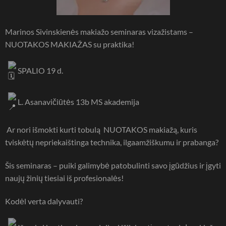
Marinos Sivinskienės makiažo seminaras vizažistams –
NUOTAKOS MAKIAŽAS su praktika!
SPALIO 19 d.
L. Asanavičiūtės 13b MS akademija
Ar nori išmokti kurti tobulą NUOTAKOS makiažą, kuris
tviskėtų nepriekaištinga technika, ilgaamžiškumu ir prabanga?
Šis seminaras – puiki galimybė patobulinti savo įgūdžius ir įgyti
naujų žinių tiesiai iš profesionalės!
Kodėl verta dalyvauti?