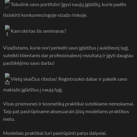
Tobulink savo portfolio! Įgysi naujų įgūdžių, kurie padės
išsiskirti konkurencingoje vizažo rinkoje.
Kam skirtas šis seminaras?
Vizažistams, kurie nori perkelti savo įgūdžius į aukštesnį lygį,
suteikti klientams dar profesionalesnį rezultatą ir įgyti daugiau
pasitikėjimo savo darbu!
Vietų skaičius ribotas! Registruokis dabar ir pakelk savo
makiažo įgūdžius į naują lygį.
Visas priemones ir kosmetiką praktikai suteikiame nemokamai.
Taip pat pasirūpiname aksesuarais jūsų modeliams praktikos
metu.
Modeliais praktikai turi pasirūpinti patys dalyviai.