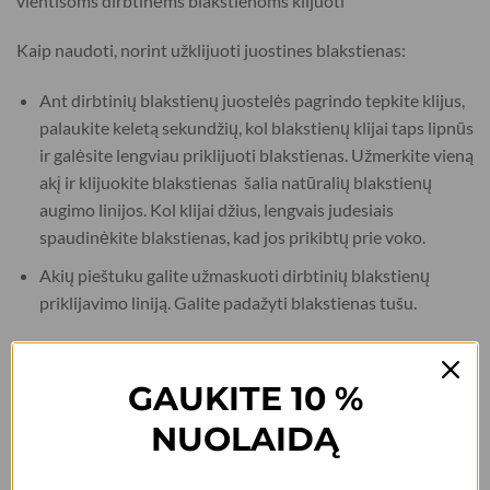
vientisoms dirbtinėms blakstienoms klijuoti
Kaip naudoti, norint užklijuoti juostines blakstienas:
Ant dirbtinių blakstienų juostelės pagrindo tepkite klijus,
palaukite keletą sekundžių, kol blakstienų klijai taps lipnūs
ir galėsite lengviau priklijuoti blakstienas. Užmerkite vieną
akį ir klijuokite blakstienas šalia natūralių blakstienų
augimo linijos. Kol klijai džius, lengvais judesiais
spaudinėkite blakstienas, kad jos prikibtų prie voko.
Akių pieštuku galite užmaskuoti dirbtinių blakstienų
priklijavimo liniją. Galite padažyti blakstienas tušu.
Kaip naudoti, norint užklijuoti dirbtines blakstienas
kuokšteliais:
GAUKITE 10 %
NUOLAIDĄ
Išspauskite blakstienų klijus į blakstienų kuokšteliais
dėžutę. Su pincetu paimkite blakstienų kuokštelį, ir jo
šaknelę pamirkykite į klijus. Palaukite keletą sekundžių,