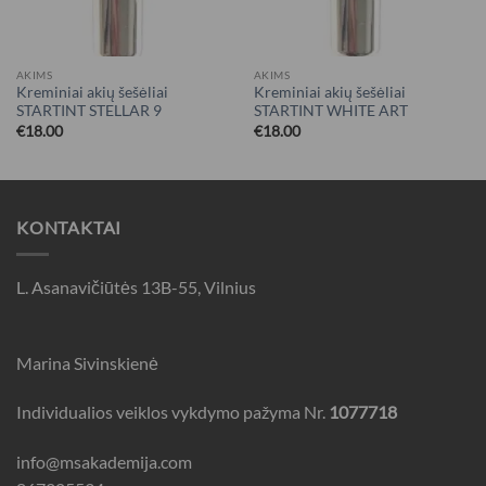
AKIMS
AKIMS
Kreminiai akių šešėliai
Kreminiai akių šešėliai
STARTINT STELLAR 9
STARTINT WHITE ART
€
18.00
€
18.00
KONTAKTAI
L. Asanavičiūtės 13B-55, Vilnius
Marina Sivinskienė
Individualios veiklos vykdymo pažyma Nr.
1077718
info@msakademija.com