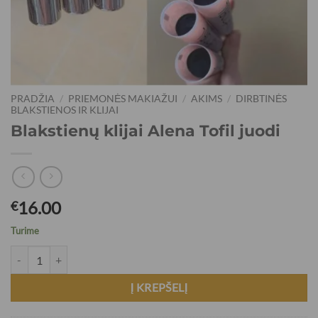
PRADŽIA
/
PRIEMONĖS MAKIAŽUI
/
AKIMS
/
DIRBTINĖS
BLAKSTIENOS IR KLIJAI
Blakstienų klijai Alena Tofil juodi
16.00
€
Turime
Į KREPŠELĮ