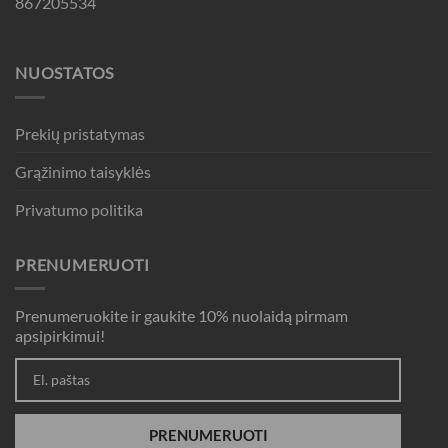
867205534
NUOSTATOS
Prekių pristatymas
Grąžinimo taisyklės
Privatumo politika
PRENUMERUOTI
Prenumeruokite ir gaukite 10% nuolaidą pirmam
apsipirkimui!
PRENUMERUOTI