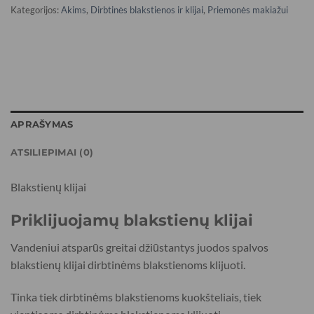
Kategorijos:
Akims
,
Dirbtinės blakstienos ir klijai
,
Priemonės makiažui
APRAŠYMAS
ATSILIEPIMAI (0)
Blakstienų klijai
Priklijuojamų blakstienų klijai
Vandeniui atsparūs greitai džiūstantys juodos spalvos
blakstienų klijai dirbtinėms blakstienoms klijuoti.
Tinka tiek dirbtinėms blakstienoms kuokšteliais, tiek