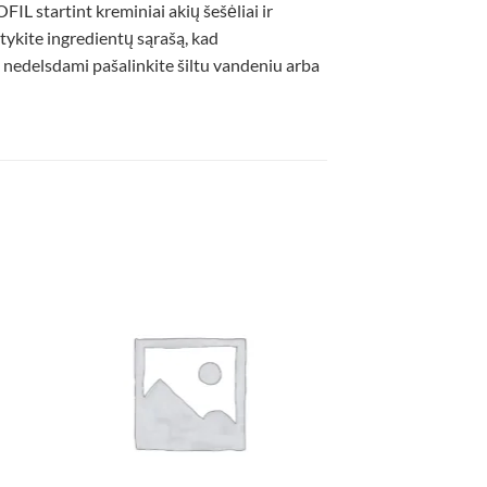
IL startint kreminiai akių šešėliai ir
ykite ingredientų sąrašą, kad
, nedelsdami pašalinkite šiltu vandeniu arba