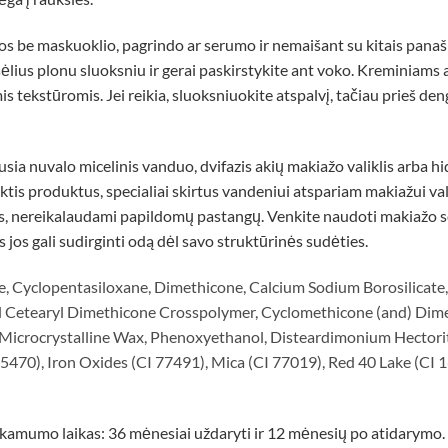
s be maskuoklio, pagrindo ar serumo ir nemaišant su kitais panaši
šėlius plonu sluoksniu ir gerai paskirstykite ant voko. Kreminiams
omis tekstūromis. Jei reikia, sluoksniuokite atspalvį, tačiau prieš 
sia nuvalo micelinis vanduo, dvifazis akių makiažo valiklis arba hid
tis produktus, specialiai skirtus vandeniui atspariam makiažui valyt
dos, nereikalaudami papildomų pastangų. Venkite naudoti makiažo se
 jos gali sudirginti odą dėl savo struktūrinės sudėties.
e, Cyclopentasiloxane, Dimethicone, Calcium Sodium Borosilicate, 
yl Cetearyl Dimethicone Crosspolymer, Cyclomethicone (and) Di
, Microcrystalline Wax, Phenoxyethanol, Disteardimonium Hectori
75470), Iron Oxides (CI 77491), Mica (CI 77019), Red 40 Lake (CI 
nkamumo laikas: 36 mėnesiai uždaryti ir 12 mėnesių po atidarymo