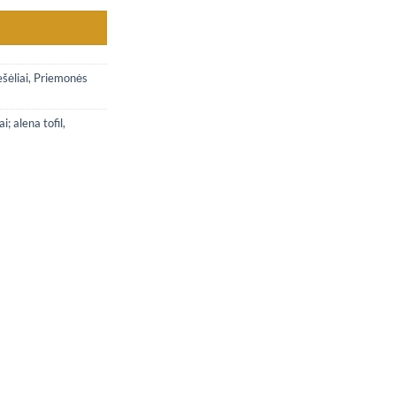
šėliai
,
Priemonės
i; alena tofil
,