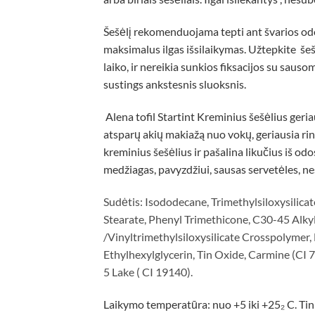
Šešėlį rekomenduojama tepti ant švarios odo
maksimalus ilgas išsilaikymas. Užtepkite še
laiko, ir nereikia sunkios fiksacijos su saus
sustings ankstesnis sluoksnis.
Alena tofil Startint Kreminius šešėlius geriau
atsparų akių makiažą nuo vokų, geriausia rink
kreminius šešėlius ir pašalina likučius iš o
medžiagas, pavyzdžiui, sausas servetėles, nes
Sudėtis: Isododecane, Trimethylsiloxysilicat
Stearate, Phenyl Trimethicone, C30-45 Alk
/Vinyltrimethylsiloxysilicate Crosspolymer
Ethylhexylglycerin, Tin Oxide, Carmine (CI 
5 Lake ( CI 19140).
Laikymo temperatūra: nuo +5 iki +25₂ C. Ti