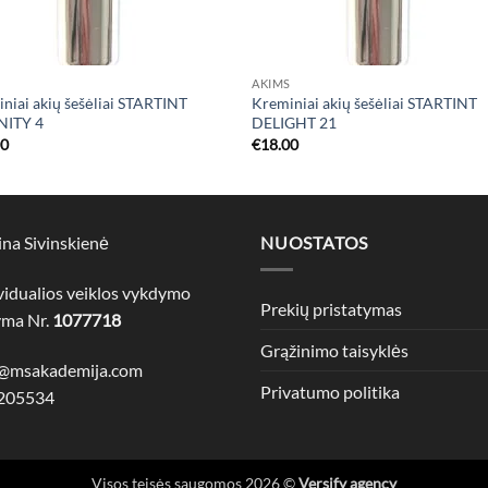
S
AKIMS
niai akių šešėliai STARTINT
Kreminiai akių šešėliai STARTINT
NITY 4
DELIGHT 21
00
€
18.00
na Sivinskienė
NUOSTATOS
vidualios veiklos vykdymo
Prekių pristatymas
yma Nr.
1077718
Grąžinimo taisyklės
o@msakademija.com
Privatumo politika
205534
Visos teisės saugomos 2026 ©
Versify agency