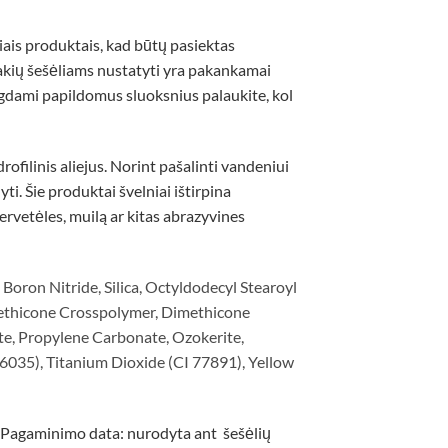
ais produktais, kad būtų pasiektas
 akių šešėliams nustatyti yra pakankamai
dengdami papildomus sluoksnius palaukite, kol
rofilinis aliejus. Norint pašalinti vandeniui
i. Šie produktai švelniai ištirpina
rvetėles, muilą ar kitas abrazyvines
Boron Nitride, Silica, Octyldodecyl Stearoyl
methicone Crosspolymer, Dimethicone
te, Propylene Carbonate, Ozokerite,
16035), Titanium Dioxide (CI 77891), Yellow
. Pagaminimo data: nurodyta ant šešėlių