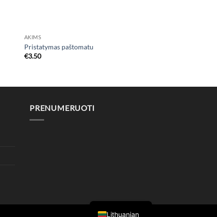
AKIMS
Pristatymas paštomatu
€
3.50
PRENUMERUOTI
Lithuanian