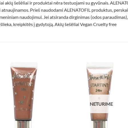
ai akių šešėliai ir produktai nėra testuojami su gyvūnais. ALENATOF
i atnaujinamos. Prieš naudodami ALENATOFIL produktus, perskait
asmeniniam naudojimui. Jei atsiranda dirginimas (odos paraudimas)
išlieka, kreipkitės į gydytoją. Akių šešėliai Vegan Cruelty free
NETURIME