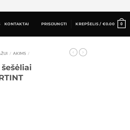
0
S
KONTAKTAI
PRISIJUNGTI
KREPŠELIS /
€
0.00
AŽUI
/
AKIMS
/
šešėliai
ARTINT