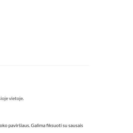
ioje vietoje.
 voko paviršiaus. Galima fiksuoti su sausais