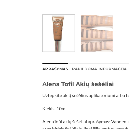
APRAŠYMAS
PAPILDOMA INFORMACIJA
Alena Tofil Akių šešėliai
Užtepkite akių šešėlius aplikatoriumi arba te
Kiekis: 10ml
AlenaTofil akių šešėliai aprašymas: Vandeniui 
arba biriais šešėliais. Ilgai išliekantys , nesu