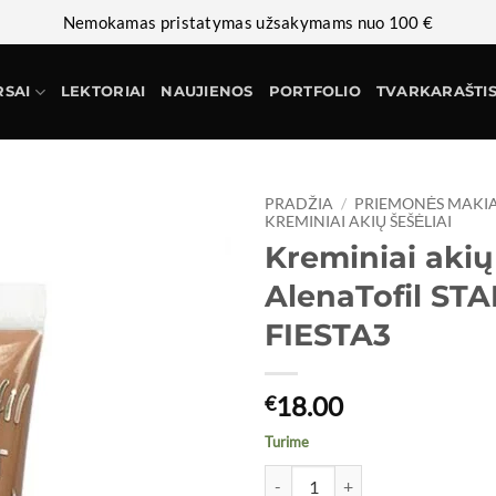
Nemokamas pristatymas užsakymams nuo 100 €
RSAI
LEKTORIAI
NAUJIENOS
PORTFOLIO
TVARKARAŠTI
PRADŽIA
/
PRIEMONĖS MAKI
KREMINIAI AKIŲ ŠEŠĖLIAI
Kreminiai akių 
AlenaTofil ST
FIESTA3
18.00
€
Turime