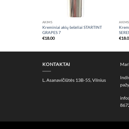
AKIMS
AKIM
ėliai STARTINT PIXY
Kreminiai akių šešėliai STARTINT
Kremi
GRAPES 7
SERE
€
18.00
€
18.
KONTAKTAI
Mari
Indi
L. Asanavičiūtės 13B-55, Vilnius
paž
inf
867