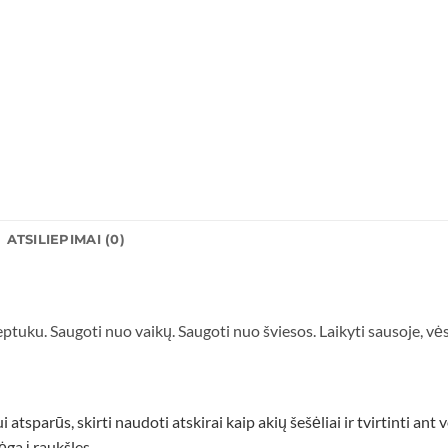
ATSILIEPIMAI (0)
ptuku. Saugoti nuo vaikų. Saugoti nuo šviesos. Laikyti sausoje, vės
atsparūs, skirti naudoti atskirai kaip akių šešėliai ir tvirtinti ant
bėga į raukšles.