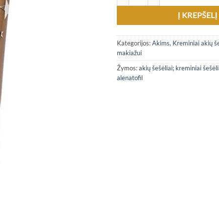
Į KREPŠELĮ
Kategorijos:
Akims
,
Kreminiai akių še
makiažui
Žymos:
akių šešėliai; kreminiai šešėlia
alenatofil