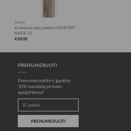
AKIMS
Kreminiai akių šešėliai STARTINT
NUDE 12
€
18.00
PRENUMERUOTI
Prenumeruokite ir gaukite
10% nuolaidą pirmam
apsipirkimui!
PRENUMERUOTI