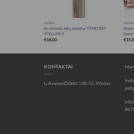
AKIMS
AKIM
ėliai STARTINT
Kreminiai akių šešėliai STARTINT
Blakst
STELLAR 9
(per
€
18.00
€
15.
KONTAKTAI
Mari
Indi
L. Asanavičiūtės 13B-55, Vilnius
paž
inf
867