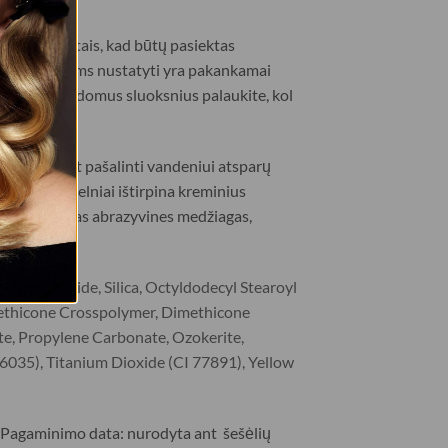
ais produktais, kad būtų pasiektas
 akių šešėliams nustatyti yra pakankamai
dengdami papildomus sluoksnius palaukite, kol
liejus. Norint pašalinti vandeniui atsparų
produktai švelniai ištirpina kreminius
 muilą ar kitas abrazyvines medžiagas,
Boron Nitride, Silica, Octyldodecyl Stearoyl
methicone Crosspolymer, Dimethicone
te, Propylene Carbonate, Ozokerite,
16035), Titanium Dioxide (CI 77891), Yellow
. Pagaminimo data: nurodyta ant šešėlių