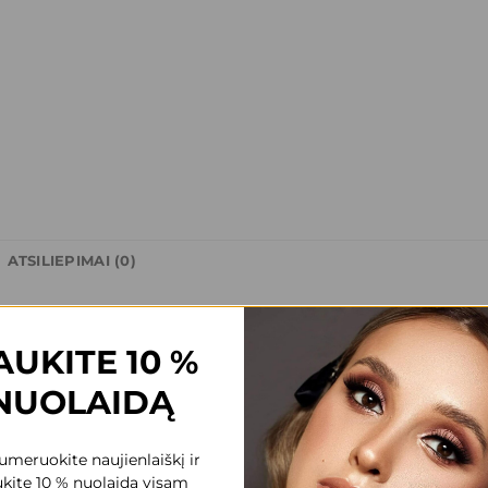
ATSILIEPIMAI (0)
ai.
AUKITE 10 %
ptuku. Saugoti nuo vaikų. Saugoti nuo šviesos. Laikyti sausoje, vės
NUOLAIDĄ
 skirti naudoti atskirai kaip akių šešėliai ir tvirtinti ant voko pavi
meruokite naujienlaiškį ir
kite 10 % nuolaidą visam
es.