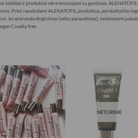
ai šešėliai ir produktai nėra testuojami su gyvūnais. ALENATOFIL s
namos. Prieš naudodami ALENATOFIL produktus, perskaitykite ingre
i. Jei atsiranda dirginimas (odos paraudimas), nedelsdami pašalin
 Vegan Cruelty free
NETURIME