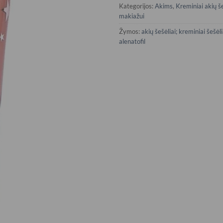
Kategorijos:
Akims
,
Kreminiai akių še
makiažui
Žymos:
akių šešėliai; kreminiai šešėlia
alenatofil