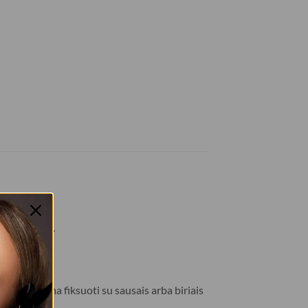
ioje vietoje.
ršiaus. Galima fiksuoti su sausais arba biriais