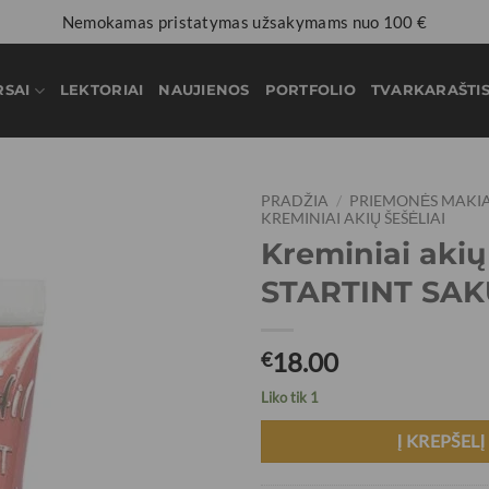
Nemokamas pristatymas užsakymams nuo 100 €
RSAI
LEKTORIAI
NAUJIENOS
PORTFOLIO
TVARKARAŠTI
PRADŽIA
/
PRIEMONĖS MAKI
KREMINIAI AKIŲ ŠEŠĖLIAI
Kreminiai akių 
STARTINT SAK
18.00
€
Liko tik 1
Į KREPŠELĮ