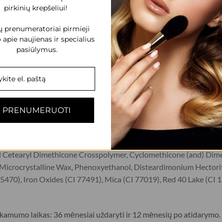
pirkinių krepšeliui!
s be maskuoklio, pagrindo ar serumo ir nemaišant su kitais panaši
 prenumeratoriai pirmieji
šėlius plonu sluoksniu ir gerai paskirstykite ant voko. Kreminiams
 apie naujienas ir specialius
omis tekstūromis. Jei reikia, sluoksniuokite atspalvį, tačiau prieš 
pasiūlymus.
micelinis vanduo, dvifazis akių makiažo valiklis arba hidrofilinis a
uktus, specialiai skirtus vandeniui atspariam makiažui valyti. Šie 
kalaudami papildomų pastangų. Venkite naudoti makiažo servetėles,
PRENUMERUOTI
udirginti odą dėl savo struktūrinės sudėties.
e, Cyclopentasiloxane, Dimethicone, Calcium Sodium Borosilicate, 
yl Cetearyl Dimethicone Crosspolymer, Cyclomethicone (and) Di
, Microcrystalline Wax, Phenoxyethanol, Disteardimonium Hectori
75470), Iron Oxides (CI 77491), Mica (CI 77019), Red 40 Lake (CI 
nkamumo laikas: 36 mėnesiai uždaryti ir 12 mėnesių po atidarymo