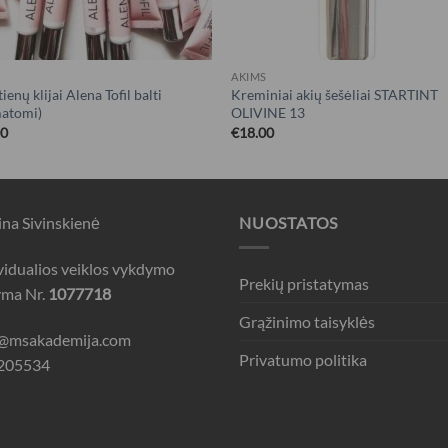
S
AKIMS
ienų klijai Alena Tofil balti
Kreminiai akių šešėliai STARTINT
matomi)
OLIVINE 13
00
€
18.00
na Sivinskienė
NUOSTATOS
vidualios veiklos vykdymo
Prekių pristatymas
yma Nr.
1077718
Grąžinimo taisyklės
o@msakademija.com
Privatumo politika
205534