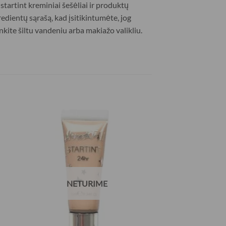
tartint kreminiai šešėliai ir produktų
dientų sąrašą, kad įsitikintumėte, jog
kite šiltu vandeniu arba makiažo valikliu.
NETURIME