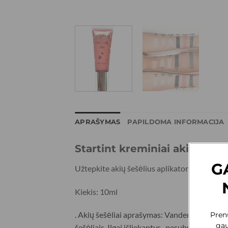
APRAŠYMAS
PAPILDOMA INFORMACIJA
Startint kreminiai akių šešėli
G
Užtepkite akių šešėlius aplikatoriumi arba te
Kiekis: 10ml
. Akių šešėliai aprašymas: Vandeniui atsparūs,
Prenu
gau
šešėliais. Ilgai išliekantys , nesubėga į raukšl