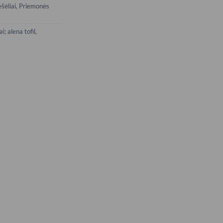
šėliai
,
Priemonės
i; alena tofil
,