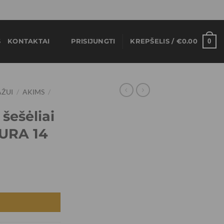
0
S
KONTAKTAI
PRISIJUNGTI
KREPŠELIS /
€
0.00
AŽUI
/
AKIMS
/
šešėliai
URA 14